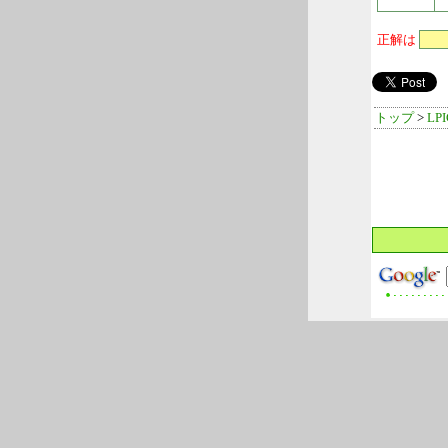
正解は
トップ
>
LP