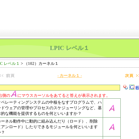
LPIC レベル１
IC レベル１
> （102）カーネル１
- カーネル１ -
右側の
にマウスカーソルをあてると答えが表示されます。
オペレーティングシステムの中核をなすプログラムで、ハ
ードウェアの管理やプロセスのスケジューリングなど、基
本的な機能を提供するものを何といいますか？
カーネル動作中に動的に組み込んだり（ロード）、削除
（アンロード）したりできるモジュールを何といいます
か？