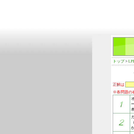
トップ
>
LP
正解は
※各問題の