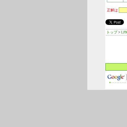
正解は
トップ
>
LP