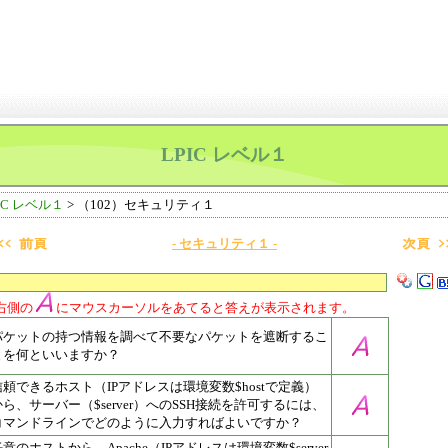
LPIC レベル１
IC レベル１
> （102）セキュリティ１
- セキュリティ１ -
右側の
にマウスカーソルをあてると答えが表示されます。
パケットの持つ情報を調べて不要なパケットを遮断するこ
とを何といいますか？
信頼できるホスト（IPアドレスは環境変数$hostで定義）
から、サーバー（$server）へのSSH接続を許可するには、
コマンドラインでどのように入力すればよいですか？
意のホストから、Apache（IPアドレスは環境変数$server