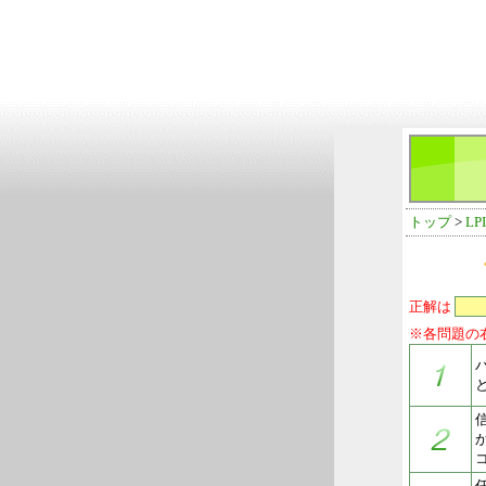
トップ
>
LP
正解は
※各問題の
任