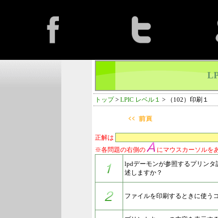
L
トップ
>
LPIC レベル１
> （102）印刷１
正解は
※各問題の右側の
にマウスカーソルを
lpdデーモンが参照するプリン
述しますか？
ファイルを印刷するときに使う