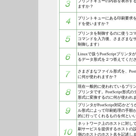
プリントキューの内容を表示す
ますか？
プリントキューにある印刷要求
ドを使いますか？
プリンタを制御するのに使うコ
コマンドを入力後、さまざまな
制御します）
Linuxで扱うPostScriptプ
るデータ形式を２つ答えてくだ
さまざまなファイル形式を、PostS
に何が使われますか？
現在一般的に使われているプリンタは大
プリンタです。PostScript形
形式に変換するのに何が使われ
プリンタがPostScript対応か
ル形式によって印刷処理の手順
的に行ってくれるものを何とい
ネットワーク上のホストに対し
刷サービスを提供するホストの
側のホストのホスト名を記述し