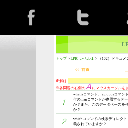
L
トップ
>
LPIC レベル１
> （102）ドキュ
-
正解は
※各問題の右側の
にマウスカーソルを
whatisコマンド、aproposコマ
付のmanコマンドが参照するデ
か？また、このデータベースを
か？
whichコマンドの検索ディレク
義されていますか？