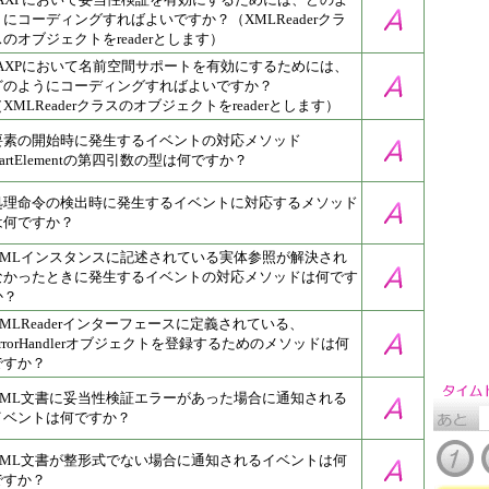
うにコーディングすればよいですか？（XMLReaderクラ
スのオブジェクトをreaderとします）
JAXPにおいて名前空間サポートを有効にするためには、
どのようにコーディングすればよいですか？
（XMLReaderクラスのオブジェクトをreaderとします）
要素の開始時に発生するイベントの対応メソッド
tartElementの第四引数の型は何ですか？
処理命令の検出時に発生するイベントに対応するメソッド
は何ですか？
XMLインスタンスに記述されている実体参照が解決され
なかったときに発生するイベントの対応メソッドは何です
か？
XMLReaderインターフェースに定義されている、
ErrorHandlerオブジェクトを登録するためのメソッドは何
ですか？
XML文書に妥当性検証エラーがあった場合に通知される
イベントは何ですか？
XML文書が整形式でない場合に通知されるイベントは何
ですか？