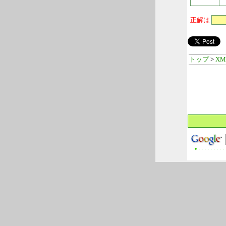
正解は
トップ
>
XM