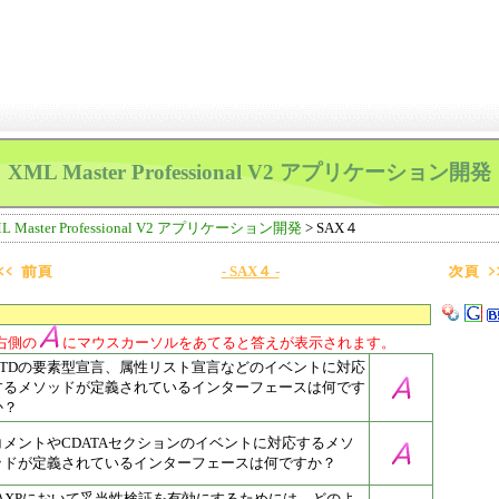
XML Master Professional V2 アプリケーション開発
L Master Professional V2 アプリケーション開発
> SAX４
- SAX４ -
右側の
にマウスカーソルをあてると答えが表示されます。
DTDの要素型宣言、属性リスト宣言などのイベントに対応
するメソッドが定義されているインターフェースは何です
か？
コメントやCDATAセクションのイベントに対応するメソ
ッドが定義されているインターフェースは何ですか？
JAXPにおいて妥当性検証を有効にするためには、どのよ