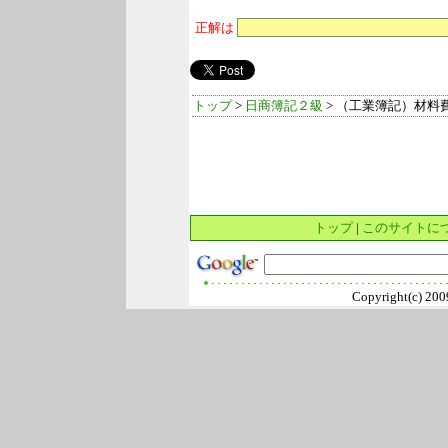
正解は
トップ
>
日商簿記２級
> （工業簿記）材料
トップ
|
このサイトに
Copyright(c) 2009