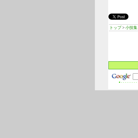
トップ
>
小技集