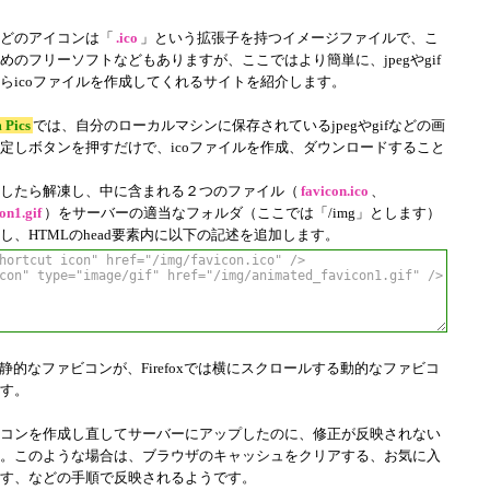
どのアイコンは「
.ico
」という拡張子を持つイメージファイルで、こ
めのフリーソフトなどもありますが、ここではより簡単に、jpegやgif
らicoファイルを作成してくれるサイトを紹介します。
 Pics
では、自分のローカルマシンに保存されているjpegやgifなどの画
定しボタンを押すだけで、icoファイルを作成、ダウンロードすること
したら解凍し、中に含まれる２つのファイル（
favicon.ico
、
on1.gif
）をサーバーの適当なフォルダ（ここでは「/img」とします）
し、HTMLのhead要素内に以下の記述を追加します。
静的なファビコンが、Firefoxでは横にスクロールする動的なファビコ
す。
コンを作成し直してサーバーにアップしたのに、修正が反映されない
。このような場合は、ブラウザのキャッシュをクリアする、お気に入
す、などの手順で反映されるようです。