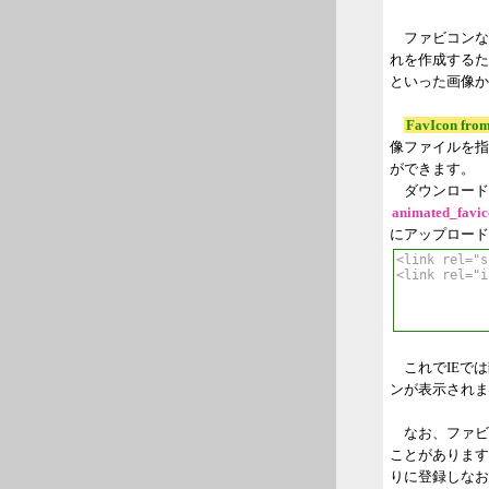
ファビコンな
れを作成するた
といった画像か
FavIcon from
像ファイルを指
ができます。
ダウンロード
animated_favic
にアップロード
これでIEでは
ンが表示されま
なお、ファビ
ことがあります
りに登録しなお