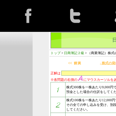
トップ
>
日商簿記２級
> （商業簿記）株
- 株式の
正解は
※各問題の右側の
にマウスカーソルを
株式300株を一株あたり9,000
預金とした場合の仕訳をしてく
株式100株を一株あたり12,00
その全ての申し込みを受け、別
してください。