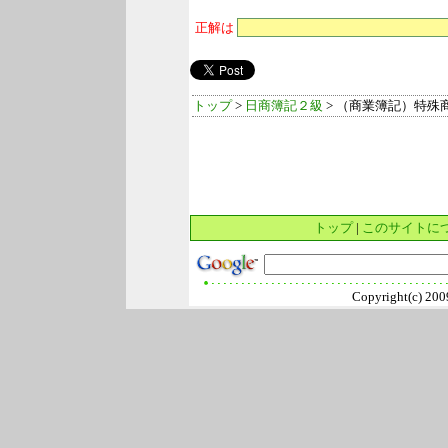
正解は
トップ
>
日商簿記２級
> （商業簿記）特殊
トップ
|
このサイトに
Copyright(c) 2009