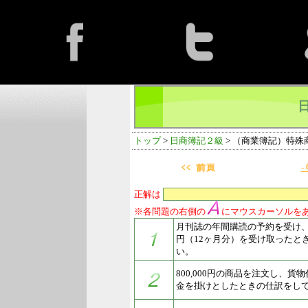
トップ
>
日商簿記２級
> （商業簿記）特殊
-
正解は
※各問題の右側の
にマウスカーソルを
月刊誌の年間購読の予約を受け、予
円（12ヶ月分）を受け取ったと
い。
800,000円の商品を注文し、
金を掛けとしたときの仕訳をし