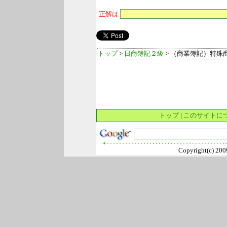
正解は
トップ
>
日商簿記２級
> （商業簿記）特殊
トップ
|
このサイトに
Copyright(c) 2009