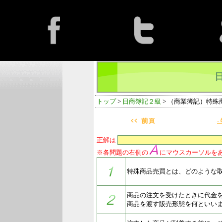
トップ
>
日商簿記２級
> （商業簿記）特殊
-
正解は
※各問題の右側の
にマウスカーソルを
特殊商品売買とは、どのような
商品の注文を受けたときに代金
商品を渡す販売形態を何といい