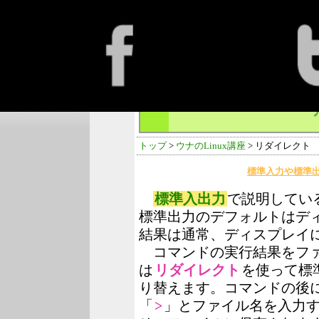
トップ
>
ウナのLinux講座
> リダイレクト
標準入力や標準
標準入出力
で説明してい
標準出力のデフォルトはデ
結果は通常、ディスプレイ
コマンドの実行結果をファ
は
リダイレクト
を使って標
り替えます。コマンドの後
「
>
」とファイル名を入力