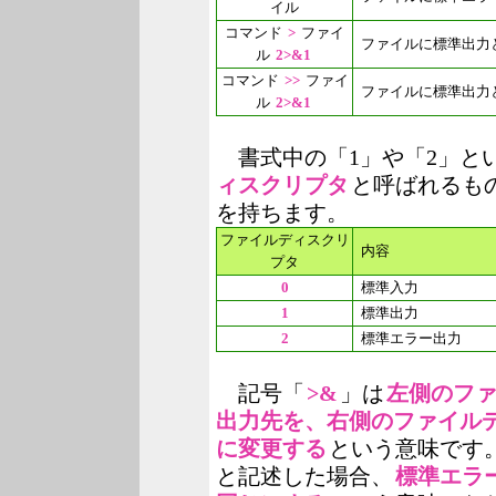
イル
コマンド
>
ファイ
ファイルに標準出力
ル
2>&1
コマンド
>>
ファイ
ファイルに標準出力
ル
2>&1
書式中の「1」や「2」と
ィスクリプタ
と呼ばれるも
を持ちます。
ファイルディスクリ
内容
プタ
0
標準入力
1
標準出力
2
標準エラー出力
記号「
>&
」は
左側のフ
出力先を、右側のファイル
に変更する
という意味です
と記述した場合、
標準エラ