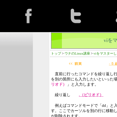
viを
トップ
>
ウナのLinux講座
>
viをマスター
- ５
直前に行ったコマンドを繰り返し行
を別の箇所にも入力したいといった
リオド）
」と入力します。
繰り返し
.（ピリオド）
例えばコマンドモードで「dd」と
す。ここでカーソルを別の行に移動し
が削除されます。