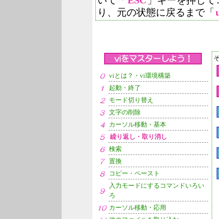
いて「
ESC
」キーを押して
り、元の状態に戻るまで「
そ
viとは？・vi環境構築
起動・終了
モード切り替え
文字の削除
カーソル移動・基本
繰り返し・取り消し
検索
置換
コピー・ペースト
入力モードにするコマンドいろい
ろ
カーソル移動・応用