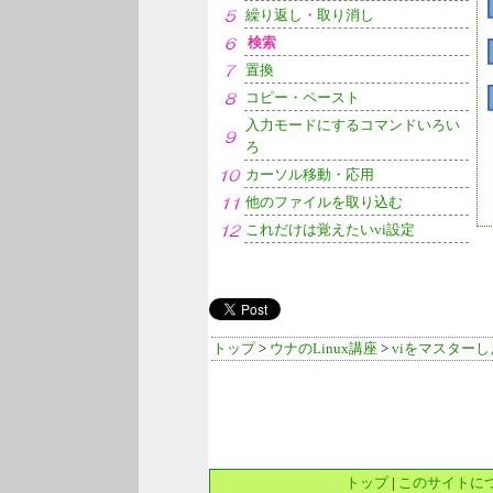
繰り返し・取り消し
検索
置換
コピー・ペースト
入力モードにするコマンドいろい
ろ
カーソル移動・応用
他のファイルを取り込む
これだけは覚えたいvi設定
トップ
>
ウナのLinux講座
>
viをマスター
トップ
|
このサイトに