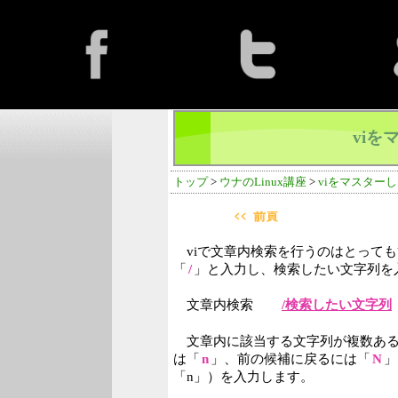
viを
トップ
>
ウナのLinux講座
>
viをマスター
viで文章内検索を行うのはとって
「
/
」と入力し、検索したい文字列を入
文章内検索
/検索したい文字列
文章内に該当する文字列が複数ある
は「
n
」、前の候補に戻るには「
N
」
「n」）を入力します。