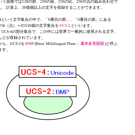
いう規格では128の群、256の面、256の区、256の点の組み合わせで
し、計算上、20億個以上の文字を収録することができます。
-4という文字集合の中で、「0番目の群」、「0番目の面」にある
×256（点）＝65536個の文字集合を
UCS-2
といいます。
は、UCS-4の部分集合で、この中には世界で一般的に使用される文字、
んどが収録されています。
、UCS-2を
BMP
(Basic Miltilingual Plane：
基本多言語面
)と呼ぶ
ます。