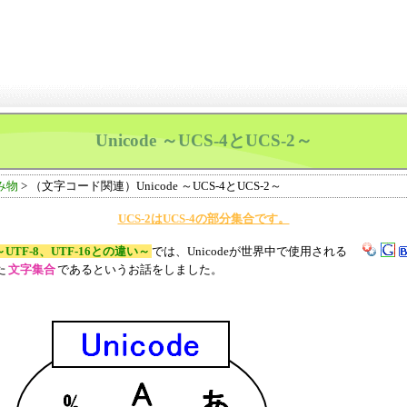
Unicode ～UCS-4とUCS-2～
み物
> （文字コード関連）Unicode ～UCS-4とUCS-2～
UCS-2はUCS-4の部分集合です。
e ～UTF-8、UTF-16との違い～
では、Unicodeが世界中で使用される
た
文字集合
であるというお話をしました。