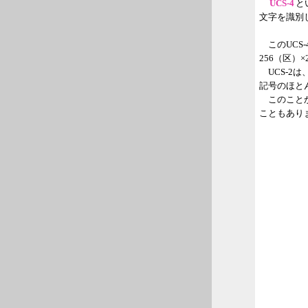
UCS-4
と
文字を識別
このUCS
256（区）
UCS-2
記号のほと
このことから
こともあり