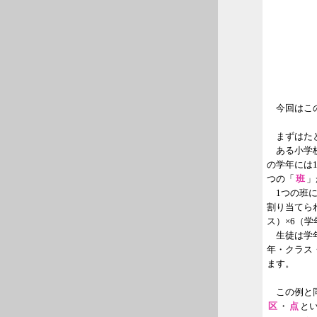
今回はこの
まずはたと
ある小学校
の学年には1
つの「
班
」
1つの班に
割り当てら
ス）×6（
生徒は学年
年・クラス
ます。
この例と同
区
・
点
と