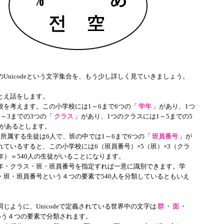
Unicodeという文字集合を、もう少し詳しく見ていきましょう。
え話をします。
を考えます。この小学校には1～6まで6つの「
学年
」があり、1つ
～3までの3つの「
クラス
」があり、1つのクラスには1～5までの5
があるとします。
所属する生徒は6人で、班の中では1～6まで6つの「
班員番号
」が
れているすると、この小学校には6（班員番号）×5（班）×3（クラ
学年）＝540人の生徒がいることになります。
・クラス・班・班員番号を指定すれば一意に識別できます。学
・班・班員番号という４つの要素で540人を分類しているともいえ
じように、Unicodeで定義されている世界中の文字は
群
・
面
・
いう４つの要素で分類されます。