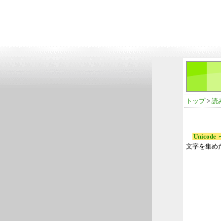
トップ
>
読
Unicod
文字を集め