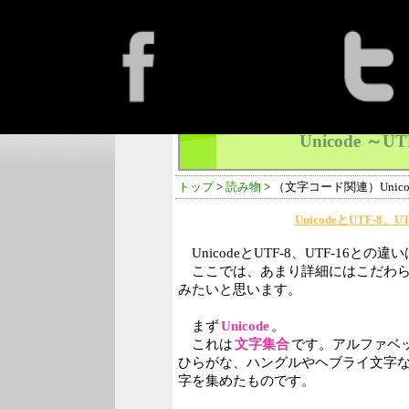
Unicode ～
トップ
>
読み物
> （文字コード関連）Unicod
UnicodeとUTF-
UnicodeとUTF-8、UTF-16と
ここでは、あまり詳細にはこだわら
みたいと思います。
まず
Unicode
。
これは
文字集合
です。アルファベ
ひらがな、ハングルやヘブライ文字
字を集めたものです。