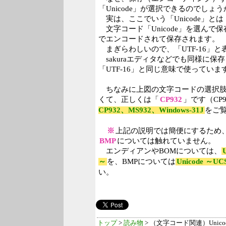
「Unicode」が選択できるのでしょう
実は、ここでいう「Unicode」とは
文字コード「Unicode」を選んで保
でエンコードされて保存されます。
まぎらわしいので、「UTF-16」
sakuraエディタなどでも同様に保存ダ
「UTF-16」と同じ意味で使っていま
ちなみに上図の文字コードの選択肢「
くて、正しくは「
CP932
」です（CP
CP932、MS932、Windows-31J
をご
※
上記の説明では簡便にするため
BMP
については触れていません。
エンディアンやBOMについては、
～
を、BMPについては
Unicode ～U
い。
トップ
>
読み物
> （文字コード関連）Unicod