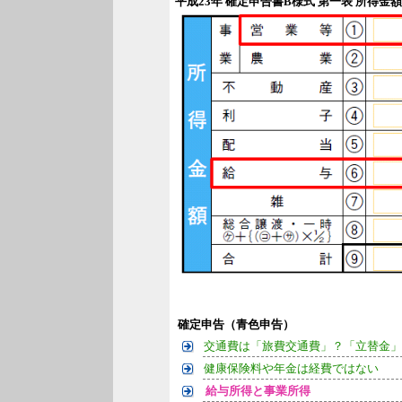
平成23年 確定申告書B様式 第一表 所得金
確定申告（青色申告）
交通費は「旅費交通費」？「立替金」
健康保険料や年金は経費ではない
給与所得と事業所得