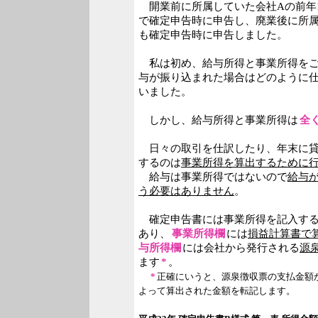
開業前に所属していた会社Aの前年1
で確定申告時に申告し、廃業後に所
も確定申告時に申告しました。
私は初め、給与所得と事業所得をご
与が振り込まれた場合はどのように
いました。
しかし、給与所得と事業所得は
全
日々の取引を仕訳したり、年末に貸
するのは
事業所得を算出するために
給与は事業所得ではないので
給与
う必要はありません
。
確定申告書には事業所得を記入する
あり、
事業所得欄
には
損益計算書で
与所得欄
には会社から発行される
源
ます
*
。
*
正確にいうと、源泉徴収票の支払金額
よって算出された金額を転記します。