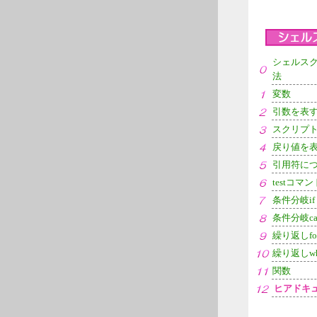
シェルス
法
変数
引数を表
スクリプ
戻り値を
引用符に
testコマン
条件分岐if
条件分岐ca
繰り返しfo
繰り返しwh
関数
ヒアドキ