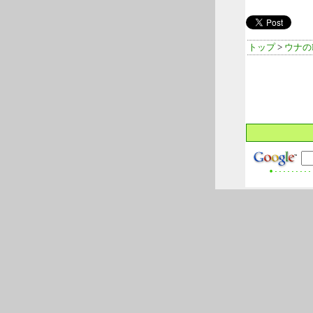
トップ
>
ウナのL