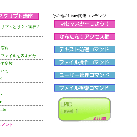
その他のLinux関連コンテンツ
クリプトとは？・実行方
す変数
トファイルを表す変数
表す変数
ついて
ド
se
r
ile
ュメント