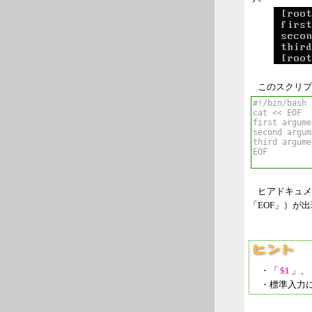
このスクリプ
ヒアドキュメ
「EOF」）が
・「
$1
」、
・標準入力に